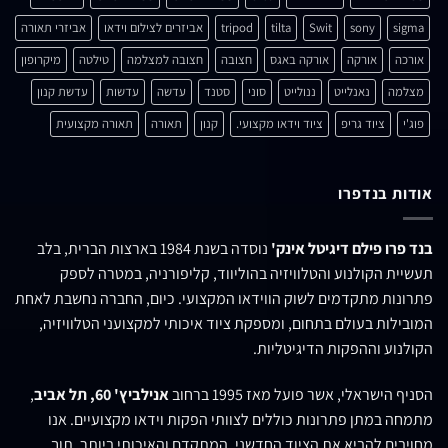
sigma
sony
Swit
tilta
tripod
אביזרים לצילום וידאו
אביזרי תאורה
אורכה
אורקה
אורקה באגס
חצובה
חצובה למצלמה
טילטה
מיקרופון
מצלמה
נאנלייט
ננולייט
סוני
סטנד
עדשה
עדשות
עדשת קנון
פוג'י
ציוד גריפ
ציוד וידאו מקצועי.
קנון
תאורה
תאורה מקצועית
אודות בנדפרו
בנד פרו פילם דיגיטל אינק'
נוסדה בשנת 1984 בארצות הברית, בלב
תעשיית הקולנוע והטלוויזיה בהוליווד, קליפורניה, במטרה לספק
פתרונות מתקדמים לשוק הווידאו המקצועי. כיום, החברה נחשבת לאחת
המובילות בעולם בתחום, ומספקת ציוד איכותי למקצועני הטלוויזיה,
הקולנוע וההפקות הדיגיטליות.
הסניף הישראלי, אשר פועל מאז 1995 ברחוב
אנילביץ' 60, תל אביב
,
מתמחה במתן פתרונות כוללים לצוותי הפקות וידאו מקצועיים. אנו
מחויבים להביא את הציוד החדשני, המתקדם והאיכותי ביותר, תוך