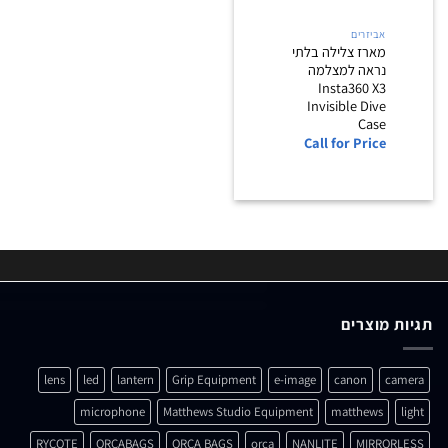
אביזרים
מארז צלילה בלתי
נראה למצלמה
Insta360 X3
Invisible Dive
Case
Call for Price
תגיות מוצרים
lens
led
lantern
Grip Equipment
e-image
canon
camera
microphone
Matthews Studio Equipment
matthews
light
RYCOTE
ORCABAGS
ORCA BAGS
orca
NANLITE
MIRRORLESS