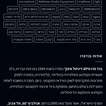
microphone
Matthews Studio Equipment
matthews
light
RYCOTE
ORCA BAGS
ORCABAGS
orca
NANLITE
MIRRORLESS
sigma
sony
Swit
tilta
tripod
אביזרים לצילום וידאו
אביזרי תאורה
אורכה
אורקה
אורקה באגס
חצובה
חצובה למצלמה
טילטה
מיקרופון
מצלמה
נאנלייט
ננולייט
סוני
סטנד
עדשה
עדשות
עדשת קנון
פוג'י
ציוד גריפ
ציוד וידאו מקצועי.
קנון
תאורה
תאורה מקצועית
אודות בנדפרו
בנד פרו פילם דיגיטל אינק'
נוסדה בשנת 1984 בארצות הברית, בלב
תעשיית הקולנוע והטלוויזיה בהוליווד, קליפורניה, במטרה לספק
פתרונות מתקדמים לשוק הווידאו המקצועי. כיום, החברה נחשבת לאחת
המובילות בעולם בתחום, ומספקת ציוד איכותי למקצועני הטלוויזיה,
הקולנוע וההפקות הדיגיטליות.
הסניף הישראלי, אשר פועל מאז 1995 ברחוב
אנילביץ' 60, תל אביב
,