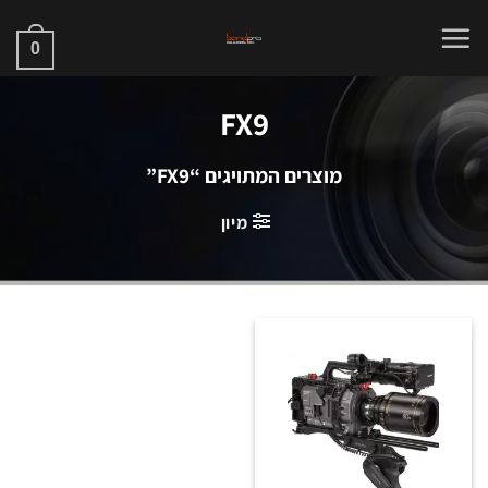
Ski
t
0
conten
FX9
מוצרים המתויגים “FX9”
מיון