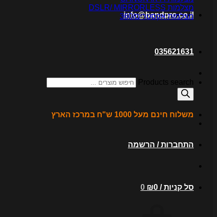
מצלמות DSLR/ MIRRORLESS
info@bandpro.co.il
מצלמות אקסטרים/360
035621631
Products search
משלוח חינם מעל 1000 ש"ח במרכז הארץ
התחברות / הרשמה
סל קניות /
0
₪
0