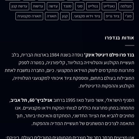
מצלמה
נאנלייט
ננולייט
סוני
סטנד
עדשה
עדשות
עדשת קנון
פוג'י
ציוד גריפ
ציוד וידאו מקצועי.
קנון
תאורה
תאורה מקצועית
אודות בנדפרו
בנד פרו פילם דיגיטל אינק'
נוסדה בשנת 1984 בארצות הברית, בלב
תעשיית הקולנוע והטלוויזיה בהוליווד, קליפורניה, במטרה לספק
פתרונות מתקדמים לשוק הווידאו המקצועי. כיום, החברה נחשבת לאחת
המובילות בעולם בתחום, ומספקת ציוד איכותי למקצועני הטלוויזיה,
הקולנוע וההפקות הדיגיטליות.
הסניף הישראלי, אשר פועל מאז 1995 ברחוב
אנילביץ' 60, תל אביב
,
מתמחה במתן פתרונות כוללים לצוותי הפקות וידאו מקצועיים. אנו
מחויבים להביא את הציוד החדשני, המתקדם והאיכותי ביותר, תוך
התאמה לצרכים המשתנים של תעשיית המדיה וההפקות.
אנו מציעים מבחר רחב של מוצרים מהמותגים המובילים בעולם, ביניהם: