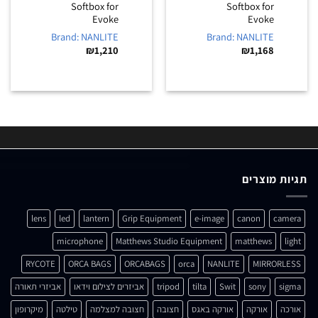
Softbox for
Softbox for
Evoke
Evoke
Brand: NANLITE
Brand: NANLITE
₪
1,210
₪
1,168
תגיות מוצרים
lens
led
lantern
Grip Equipment
e-image
canon
camera
microphone
Matthews Studio Equipment
matthews
light
RYCOTE
ORCA BAGS
ORCABAGS
orca
NANLITE
MIRRORLESS
sigma
sony
Swit
tilta
tripod
אביזרים לצילום וידאו
אביזרי תאורה
אורכה
אורקה
אורקה באגס
חצובה
חצובה למצלמה
טילטה
מיקרופון