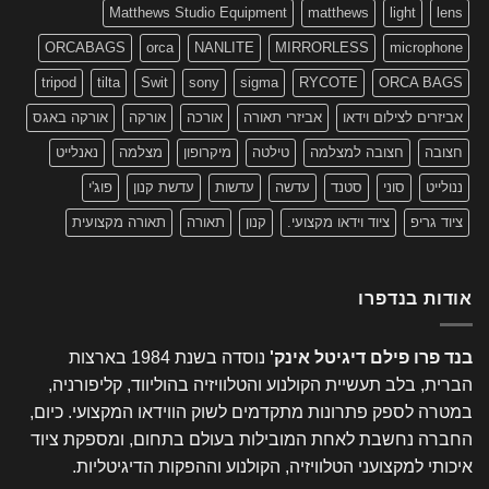
Matthews Studio Equipment
matthews
light
lens
ORCABAGS
orca
NANLITE
MIRRORLESS
microphone
tripod
tilta
Swit
sony
sigma
RYCOTE
ORCA BAGS
אביזרים לצילום וידאו
אביזרי תאורה
אורכה
אורקה
אורקה באגס
חצובה
חצובה למצלמה
טילטה
מיקרופון
מצלמה
נאנלייט
ננולייט
סוני
סטנד
עדשה
עדשות
עדשת קנון
פוג'י
ציוד גריפ
ציוד וידאו מקצועי.
קנון
תאורה
תאורה מקצועית
אודות בנדפרו
בנד פרו פילם דיגיטל אינק'
נוסדה בשנת 1984 בארצות
הברית, בלב תעשיית הקולנוע והטלוויזיה בהוליווד, קליפורניה,
במטרה לספק פתרונות מתקדמים לשוק הווידאו המקצועי. כיום,
החברה נחשבת לאחת המובילות בעולם בתחום, ומספקת ציוד
איכותי למקצועני הטלוויזיה, הקולנוע וההפקות הדיגיטליות.