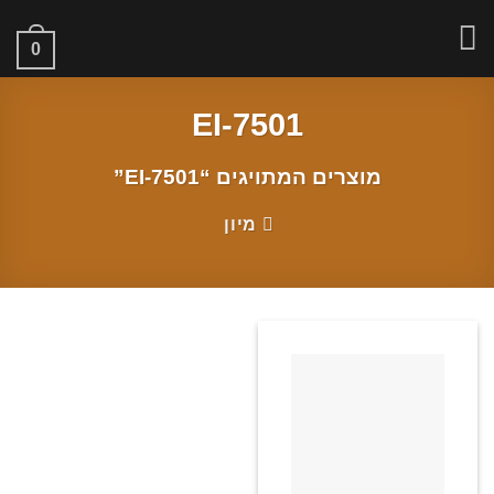
Ski
t
0
conten
EI-7501
מוצרים המתויגים “EI-7501”
מיון