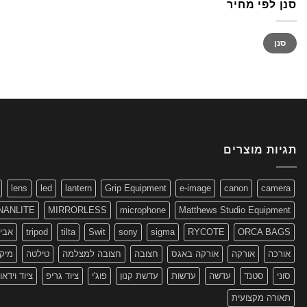
סנן לפי מחיר
מחיר
מחיר
סנן
מינימלי
מקסימלי
תגיות מוצרים
lens
led
lantern
Grip Equipment
e-image
canon
camera
NANLITE
MIRRORLESS
microphone
Matthews Studio Equipment
ORCA BAGS
RYCOTE
sigma
sony
Swit
tilta
tripod
אביז
אורכה
אורקה
אורקה באגס
חצובה
חצובה למצלמה
טילטה
מיקר
סוני
סטנד
עדשה
עדשות
עדשת קנון
פוג'י
ציוד גריפ
ציוד וידאו
תאורה מקצועית