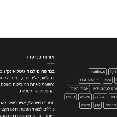
אודות בנדפרו
בנד פרו פילם דיגיטל אינק'
matthews
light
בהוליווד, קליפורניה, במטרה לס
ORCABAGS
orca
נחשבת לאחת המובילות בעולם בתח
רים לצילום וידאו
אביזרי תאורה
וההפקות הדיגיטליות.
ופון
מצלמה
נאנלייט
ננולייט
הסניף הישראלי, אשר פועל מאז 1995 ברחוב
 מקצועי.
קנון
תאורה
כוללים לצוותי הפקות וידאו מקצו
ביותר, תוך התאמה לצרכים המש