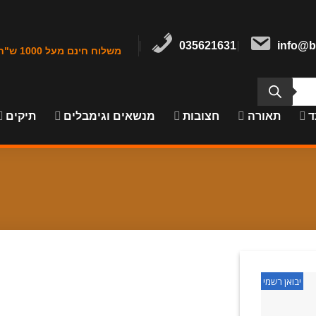
035621631
info@b
משלוח חינם מעל 1000 ש"ח במרכז הארץ
ד
תאורה
חצובות
מנשאים וגימבלים
תיקים
יבואן רשמי