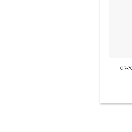
+
 רצועות לארגון כבלים | OR-76