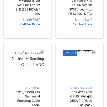
סוללת V-Mount
סוללת V-Mount
מרובעת 220Wh
לעומס גבוה SWIT
עם 4 יציאות SWIT
S-8113S | 160Wh /
16A
PB-S220S | D-Tap
Brand: SWIT
Brand: SWIT
Call for Price
Call for Price
יבואן רשמי
תיקים למצלמות וידאו
אביזרי TILTA
תיק גב למצלמה
כבל הפעלה/עצירה
מקצועית | OR-25
Nucleus-M
Run/Stop Cable
ORCA Pro Video
– LANC
Backpack