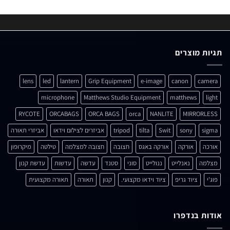
תגיות מוצרים
lens
led
lantern
Grip Equipment
e-image
canon
camera
microphone
Matthews Studio Equipment
matthews
light
RYCOTE
ORCABAGS
ORCA BAGS
orca
NANLITE
MIRRORLESS
sigma
sony
Swit
tilta
tripod
אביזרים לצילום וידאו
אביזרי תאורה
אורכה
אורקה
אורקה באגס
חצובה
חצובה למצלמה
טילטה
מיקרופון
מצלמה
נאנלייט
ננולייט
סוני
סטנד
עדשה
עדשות
עדשת קנון
פוג'י
ציוד גריפ
ציוד וידאו מקצועי.
קנון
תאורה
תאורה מקצועית
אודות בנדפרו