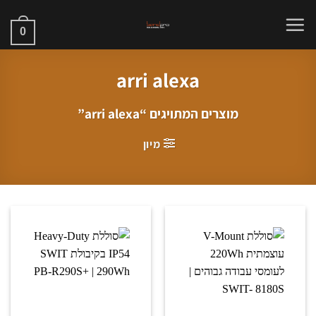
Ski
t
0
conten
arri alexa
מוצרים המתויגים “arri alexa”
מיון