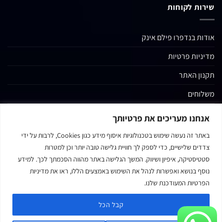
שירות לקוחות
אודות בנדפרו פילם אינק
מדיניות פרטיות
תקנון האתר
משלוחים
החשבון שלי
אנחנו מעריכים את פרטיותך
קטגוריות נוספות
באתר זה נעשה שימוש בטכנולוגיות איסוף מידע כגון Cookies, לרבות על ידי
צדדים שלישיים, כדי לספק לך חוויית גלישה טובה יותר וכן למטרות
צור קשר
סטטיסטיקה, איפיון ושיווק. המשך הגלישה באתר מהווה הסכמתך לכך. למידע
נגישות אתר האינטרנט
נוסף בנושא ואפשרות לנהל את השימוש באמצעים הללו, ראו את מדיניות
הפרטיות המעודכנת שלנו.
קבל הכל
MasterCard
Visa