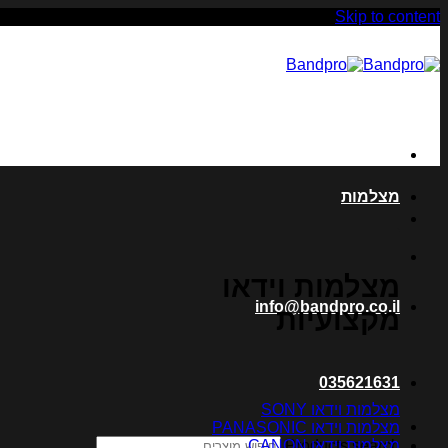
Skip to content
מצלמות
מצלמות וידאו
info@bandpro.co.il
מקצועיות
035621631
מצלמות וידאו SONY
מצלמות וידאו PANASONIC
מצלמות וידאו CANON
Products search