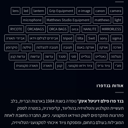
lens
led
lantern
Grip Equipment
e-image
canon
camera
microphone
Matthews Studio Equipment
matthews
light
RYCOTE
ORCABAGS
ORCA BAGS
orca
NANLITE
MIRRORLESS
sigma
sony
Swit
tilta
tripod
אביזרים לצילום וידאו
אביזרי תאורה
אורכה
אורקה
אורקה באגס
חצובה
חצובה למצלמה
טילטה
מיקרופון
מצלמה
נאנלייט
ננולייט
סוני
סטנד
עדשה
עדשות
עדשת קנון
פוג'י
ציוד גריפ
ציוד וידאו מקצועי.
קנון
תאורה
תאורה מקצועית
אודות בנדפרו
בנד פרו פילם דיגיטל אינק'
נוסדה בשנת 1984 בארצות הברית, בלב
תעשיית הקולנוע והטלוויזיה בהוליווד, קליפורניה, במטרה לספק
פתרונות מתקדמים לשוק הווידאו המקצועי. כיום, החברה נחשבת לאחת
המובילות בעולם בתחום, ומספקת ציוד איכותי למקצועני הטלוויזיה,