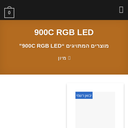
Ski
t
0
conten
900C RGB LED
מוצרים המתויגים “900C RGB LED”
מיון
יבואן רשמי