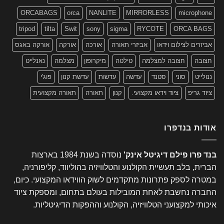
ORCABAGS
orca
NANLITE
MIRRORLESS
microphone
tripod
tilta
Swit
sony
sigma
RYCOTE
ORCA BAGS
אביזרים לצילום וידאו
אביזרי תאורה
אורכה
אורקה
אורקה באגס
חצובה
חצובה למצלמה
טילטה
מיקרופון
מצלמה
נאנלייט
ננולייט
סוני
סטנד
עדשה
עדשות
עדשת קנון
פוג'י
ציוד גריפ
ציוד וידאו מקצועי.
קנון
תאורה
תאורה מקצועית
אודות בנדפרו
בנד פרו פילם דיגיטל אינק'
נוסדה בשנת 1984 בארצות
הברית, בלב תעשיית הקולנוע והטלוויזיה בהוליווד, קליפורניה,
במטרה לספק פתרונות מתקדמים לשוק הווידאו המקצועי. כיום,
החברה נחשבת לאחת המובילות בעולם בתחום, ומספקת ציוד
איכותי למקצועני הטלוויזיה, הקולנוע וההפקות הדיגיטליות.