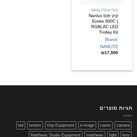
ננולייט/NANLITE
קיט פנס Nanlux
Evoke 900C |
RGBLAC LED
Trolley Kit
Brand:
NANLITE
₪
17,500
תגיות מוצרים
led
lantern
Grip Equipment
e-image
canon
camera
Matthews Studio Equipment
matthews
light
lens