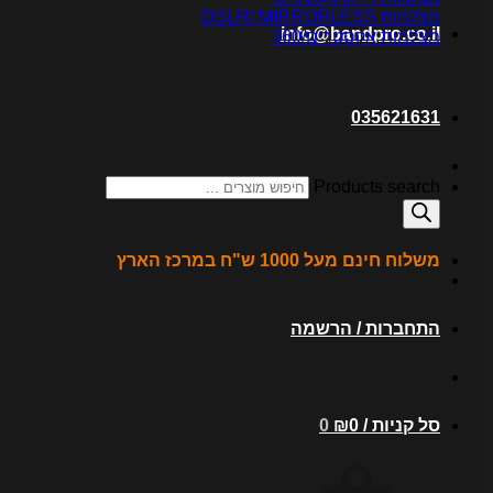
מצלמות DSLR/ MIRRORLESS
info@bandpro.co.il
מצלמות אקסטרים/360
035621631
Products search
משלוח חינם מעל 1000 ש"ח במרכז הארץ
התחברות / הרשמה
סל קניות /
0
₪
0