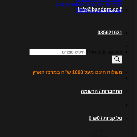
מצלמות DSLR/ MIRRORLESS
info@bandpro.co.il
מצלמות אקסטרים/360
035621631
Products search
משלוח חינם מעל 1000 ש"ח במרכז הארץ
התחברות / הרשמה
סל קניות /
0
₪
0