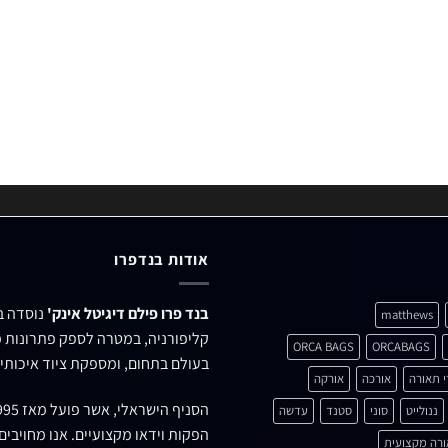
אודות בנדפרו
בנד פרו פילם דיגיטל אינק'
matthews
קליפורניה, במטרה לספק פתרונות מ
ORCA BAGS
ORCABAGS
בעולם בתחום, ומספקת ציוד איכותי 
י תאורה
אורכה
אורקה
הסניף הישראלי, אשר פועל מאז 1995 ברחוב
ננולייט
סוני
סטנד
עדשה
הפקות וידאו מקצועיים. אנו מחויבי
רה מקצועית