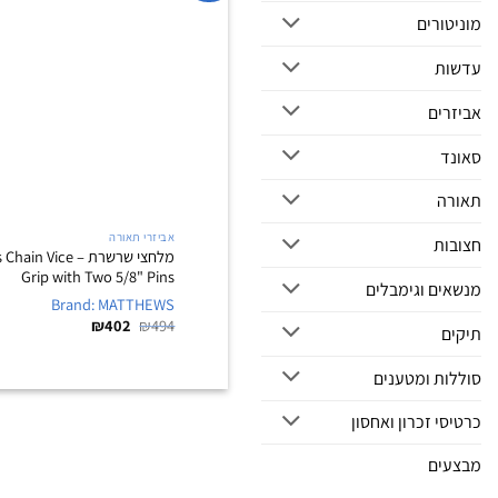
מוניטורים
עדשות
אביזרים
סאונד
תאורה
אביזרי תאורה
חצובות
מלחצי שרשרת – Vice
Grip with Two 5/8" Pins
מנשאים וגימבלים
Brand: MATTHEWS
המחיר
המחיר
₪
402
₪
494
תיקים
המקורי
הנוכחי
היה:
הוא:
₪402.
₪494.
סוללות ומטענים
כרטיסי זכרון ואחסון
מבצעים