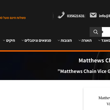
035621631
info@b
משלוח חינם מעל 1000 ש"ח במרכז הארץ
אונד
תאורה
חצובות
מנשאים וגימבלים
תיקים