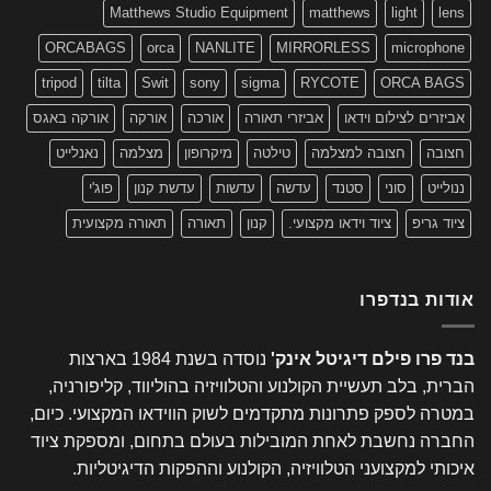
Matthews Studio Equipment
matthews
light
lens
ORCABAGS
orca
NANLITE
MIRRORLESS
microphone
tripod
tilta
Swit
sony
sigma
RYCOTE
ORCA BAGS
אביזרים לצילום וידאו
אביזרי תאורה
אורכה
אורקה
אורקה באגס
חצובה
חצובה למצלמה
טילטה
מיקרופון
מצלמה
נאנלייט
ננולייט
סוני
סטנד
עדשה
עדשות
עדשת קנון
פוג'י
ציוד גריפ
ציוד וידאו מקצועי.
קנון
תאורה
תאורה מקצועית
אודות בנדפרו
בנד פרו פילם דיגיטל אינק'
נוסדה בשנת 1984 בארצות
הברית, בלב תעשיית הקולנוע והטלוויזיה בהוליווד, קליפורניה,
במטרה לספק פתרונות מתקדמים לשוק הווידאו המקצועי. כיום,
החברה נחשבת לאחת המובילות בעולם בתחום, ומספקת ציוד
איכותי למקצועני הטלוויזיה, הקולנוע וההפקות הדיגיטליות.