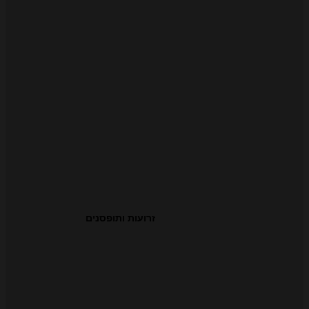
זרועות ותופסנים