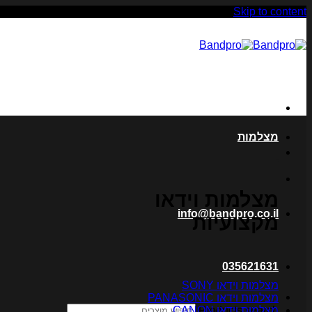
Skip to content
מצלמות
מצלמות וידאו
info@bandpro.co.il
מקצועיות
035621631
מצלמות וידאו SONY
מצלמות וידאו PANASONIC
מצלמות וידאו CANON
Products search