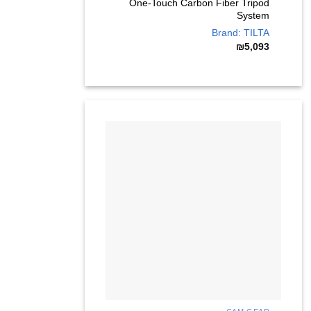
One-Touch Carbon Fiber Tripod
System
Brand: TILTA
₪
5,093
+