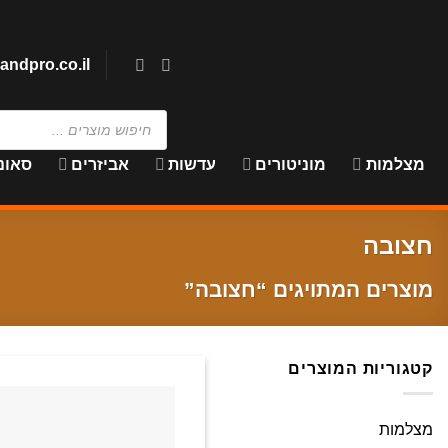
Skip
to
content
andpro.co.il
Products
search
מצלמות
מוניטורים
עדשות
אביזרים
סאונ
חצובה
מוצרים המתויגים “חצובה”
קטגוריות המוצרים
מצלמות