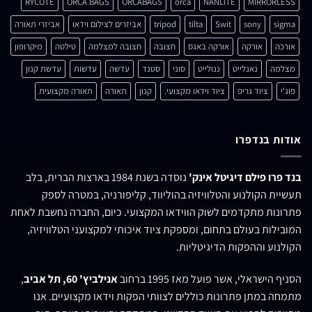
RYCOTE
ORCA BAGS
ORCABAGS
orca
NANLITE
MIRRORLESS
sigma
sony
Swit
tilta
tripod
אביזרים לצילום וידאו
אביזרי תאורה
אורכה
אורקה
אורקה באגס
חצובה
חצובה למצלמה
טילטה
מיקרופון
מצלמה
נאנלייט
ננולייט
סוני
סטנד
עדשה
עדשות
עדשת קנון
פוג'י
ציוד גריפ
ציוד וידאו מקצועי.
קנון
תאורה
תאורה מקצועית
אודות בנדפרו
בנד פרו פילם דיגיטל אינק'
נוסדה בשנת 1984 בארצות הברית, בלב
תעשיית הקולנוע והטלוויזיה בהוליווד, קליפורניה, במטרה לספק
פתרונות מתקדמים לשוק הווידאו המקצועי. כיום, החברה נחשבת לאחת
המובילות בעולם בתחום, ומספקת ציוד איכותי למקצועני הטלוויזיה,
הקולנוע וההפקות הדיגיטליות.
הסניף הישראלי, אשר פועל מאז 1995 ברחוב
אנילביץ' 60, תל אביב
,
מתמחה במתן פתרונות כוללים לצוותי הפקות וידאו מקצועיים. אנו