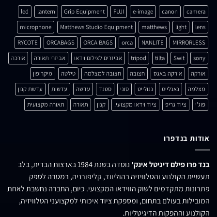
led
lantern
Grip Equipment
FUJI
e-image
canon
camera
microphone
Matthews Studio Equipment
matthews
light
lens
RYCOTE
ORCABAGS
ORCA BAGS
orca
NANLITE
MIRRORLESS
sony
Swit
tilta
tripod
אביזרים לצילום וידאו
אביזרי תאורה
אורכה
אורקה
אורקה באגס
חצובה
חצובה למצלמה
טילטה
מיקרופון
מצלמה
נאנלייט
ננולייט
סוני
סטנד
עדשה
עדשות
עדשת קנון
פוג'י
ציוד גריפ
ציוד וידאו מקצועי.
קנון
תאורה
תאורה מקצועית
אודות בנדפרו
בנד פרו פילם דיגיטל אינק'
נוסדה בשנת 1984 בארצות הברית, בלב
תעשיית הקולנוע והטלוויזיה בהוליווד, קליפורניה, במטרה לספק
פתרונות מתקדמים לשוק הווידאו המקצועי. כיום, החברה נחשבת לאחת
המובילות בעולם בתחום, ומספקת ציוד איכותי למקצועני הטלוויזיה,
הקולנוע וההפקות הדיגיטליות.