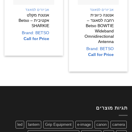
אביזרים לסאונד
אביזרים לסאונד
אנטנה כיוונית
אנטנת מקלט
רחבה לסאונד –
אקטיבית – Betso
SHARKIE
Betso BOWTIE
Wideband
Brand: BETSO
Omnidirectional
Call for Price
Antenna
Brand: BETSO
Call for Price
תגיות מוצרים
led
lantern
Grip Equipment
e-image
canon
camera