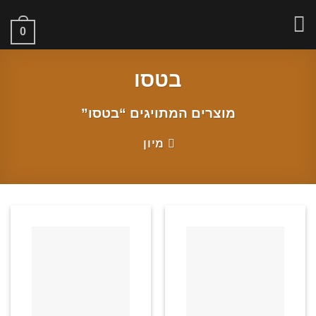
Ski
t
0
conten
בטסו
מוצרים המתויגים “בטסו”
מיון