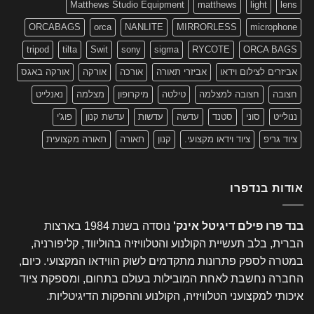
Matthews Studio Equipment
matthews
light
lens
ORCABAGS
orca
NANLITE
MIRRORLESS
microphone
tripod
tilta
Swit
sony
sigma
RYCOTE
ORCA BAGS
אביזרים לצילום וידאו
אביזרי תאורה
אורכה
אורקה
אורקה באגס
חצובה
חצובה למצלמה
טילטה
מיקרופון
מצלמה
נאנלייט
ננולייט
סוני
סטנד
עדשה
עדשות
עדשת קנון
פוג'י
ציוד גריפ
ציוד וידאו מקצועי.
קנון
תאורה
תאורה מקצועית
אודות בנדפרו
בנד פרו פילם דיגיטל אינק'
נוסדה בשנת 1984 בארצות
הברית, בלב תעשיית הקולנוע והטלוויזיה בהוליווד, קליפורניה,
במטרה לספק פתרונות מתקדמים לשוק הווידאו המקצועי. כיום,
החברה נחשבת לאחת המובילות בעולם בתחום, ומספקת ציוד
איכותי למקצועני הטלוויזיה, הקולנוע וההפקות הדיגיטליות.