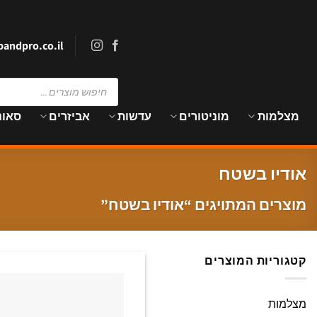
Ski
t
conten
andpro.co.il
Products
search
מצלמות
מוניטורים
עדשות
אביזרים
סאונ
אודיו בשטח
מוצרים המתויגים “אודיו בשטח”
קטגוריות המוצרים
מצלמות