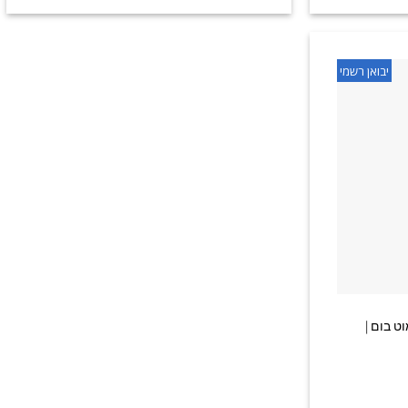
יבואן רשמי
+
 בום |