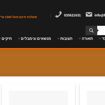
035621631
info@b
משלוח חינם מעל 1000 ש"ח במרכז הארץ
ד
תאורה
חצובות
מנשאים וגימבלים
תיקים