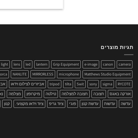
תגיות מוצרים
light
lens
led
lantern
Grip Equipment
e-image
canon
camera
orca
NANLITE
MIRRORLESS
microphone
Matthews Studio Equipment
RYCOTE
sigma
sony
Swit
tilta
tripod
אביזרים לצילום וידאו
אבי
אורקה באגס
חצובה
חצובה למצלמה
טילטה
מיקרופון
מצלמה
נא
עדשה
עדשות
עדשת קנון
פוג'י
ציוד גריפ
ציוד וידאו מקצועי.
קנון