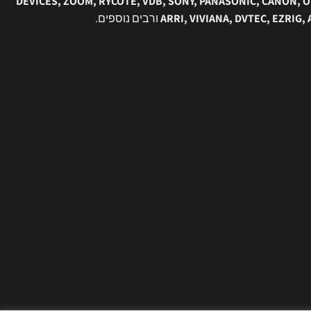
DEVICES, ZOOM, RYCOTE, VDB, SONY, PANASONIC, CANON, O
ARRI, VIVIANA, DVTEC, EZRIG,
ורבים נוספים.