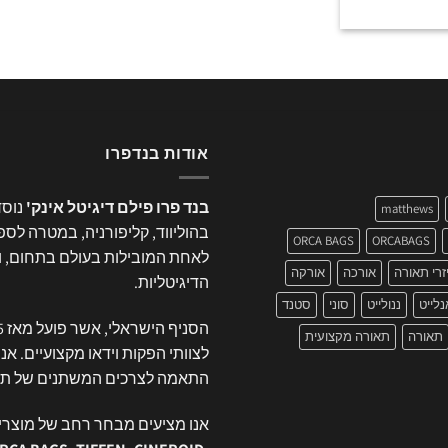
אודות בנדפרו
בנד פרו פילם דיגיטל אינק'
matthews
בהוליווד, קליפורניה, במטרה לס
ORCA BAGS
ORCABAGS
לאחת המובילות בעולם בתחום, ומס
זרי תאורה
אורכה
אורקה
הדיגיטליות.
נלייט
ננולייט
סוני
סטנד
הסניף הישראלי, אשר פועל מאז 1995 ברחוב
תאורה
תאורה מקצועית
לצוותי הפקות וידאו מקצועיים. א
התאמה לצרכים המשתנים של תעש
אנו מציעים מבחר רחב של מוצרי