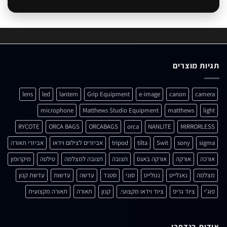
תגיות מוצרים
lens
led
lantern
Grip Equipment
e-image
canon
camera
microphone
Matthews Studio Equipment
matthews
light
RYCOTE
ORCA BAGS
ORCABAGS
orca
NANLITE
MIRRORLESS
sigma
sony
Swit
tilta
tripod
אביזרים לצילום וידאו
אביזרי תאורה
אורכה
אורקה
אורקה באגס
חצובה
חצובה למצלמה
טילטה
מיקרופון
מצלמה
נאנלייט
ננולייט
סוני
סטנד
עדשה
עדשות
עדשת קנון
פוג'י
ציוד גריפ
ציוד וידאו מקצועי.
קנון
תאורה
תאורה מקצועית
אודות בנדפרו