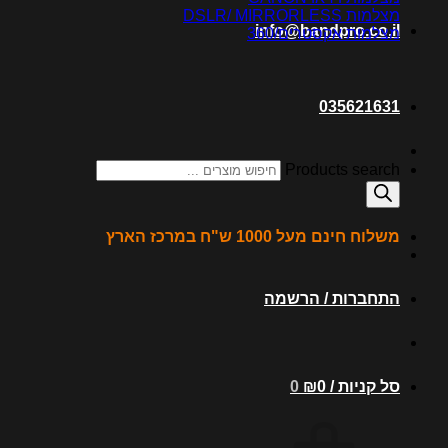
מצלמות DSLR/ MIRRORLESS
info@bandpro.co.il
מצלמות אקסטרים/360
035621631
Products search
משלוח חינם מעל 1000 ש"ח במרכז הארץ
התחברות / הרשמה
סל קניות /
0
₪
0