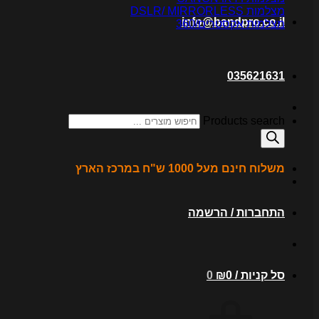
מצלמות DSLR/ MIRRORLESS
info@bandpro.co.il
מצלמות אקסטרים/360
035621631
Products search
משלוח חינם מעל 1000 ש"ח במרכז הארץ
התחברות / הרשמה
סל קניות /
0
₪
0