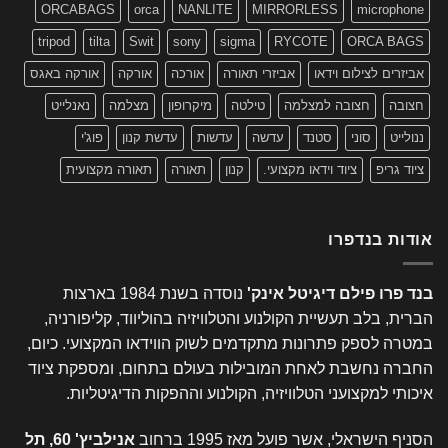
ORCABAGS
orca
NANLITE
MIRRORLESS
microphone
tripod
tilta
Swit
sony
sigma
RYCOTE
ORCA BAGS
אביזרים לצילום וידאו
אביזרי תאורה
אורכה
אורקה
אורקה באגס
חצובה
חצובה למצלמה
טילטה
מיקרופון
מצלמה
נאנלייט
ננולייט
סוני
סטנד
עדשה
עדשות
עדשת קנון
פוג'י
ציוד גריפ
ציוד וידאו מקצועי.
קנון
תאורה
תאורה מקצועית
אודות בנדפרו
בנד פרו פילם דיגיטל אינק'
נוסדה בשנת 1984 בארצות
הברית, בלב תעשיית הקולנוע והטלוויזיה בהוליווד, קליפורניה,
במטרה לספק פתרונות מתקדמים לשוק הווידאו המקצועי. כיום,
החברה נחשבת לאחת המובילות בעולם בתחום, ומספקת ציוד
איכותי למקצועני הטלוויזיה, הקולנוע וההפקות הדיגיטליות.
הסניף הישראלי, אשר פועל מאז 1995 ברחוב
אנילביץ' 60, תל