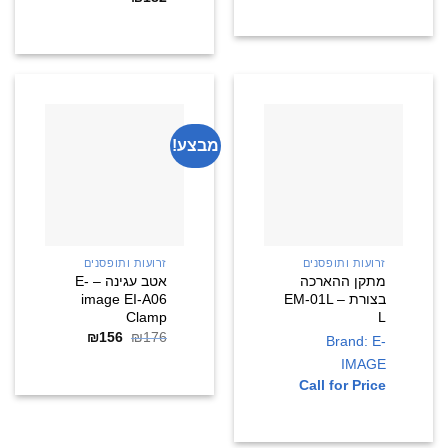
מבצע!
זרועות ותופסנים
זרועות ותופסנים
מתקן ההארכה
אטב עגינה – E-
בצורת EM-01L –
image EI-A06
Clamp
L
176
₪
156
₪
המחיר
המחיר
Brand: E-
המקורי
הנוכחי
IMAGE
היה:
הוא:
₪156.
₪176.
Call for Price