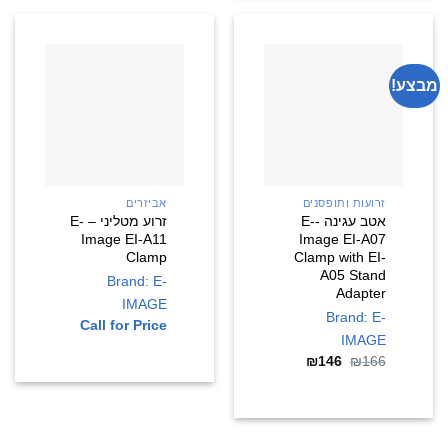
מבצע!
זרועות ותופסנים
אביזרים
אטב עגינה -E-
זרוע מטליני – E-
Image EI-A11
Image EI-A07
Clamp
Clamp with EI-
A05 Stand
Brand: E-
Adapter
IMAGE
Brand: E-
Call for Price
IMAGE
166
₪
146
₪
המחיר
המחיר
המקורי
הנוכחי
היה:
הוא:
₪146.
₪166.