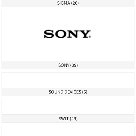
SANDISK (15)
SENNHEISER (10)
SHURE (12)
SIGMA (26)