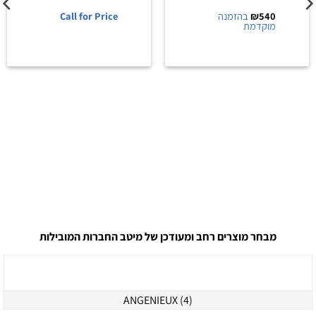
המוצרים הפופולרים
יבואן רשמי
יבואן רשמי
סוללות
ננולייט/NANLITE
סוללה נטענת –
פנאל תאורה –
Nanlite PavoSlim
Sony NP-SA100
120B Bi-Color LED
Battery
Panel KIT-QR
540
₪
בהזמנה
Call for Price
מוקדמת