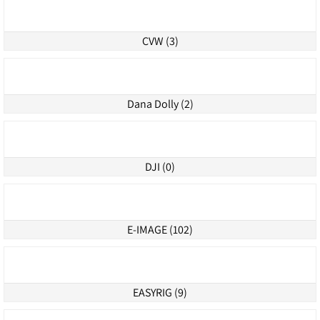
BETSO (2)
CAM GEAR (10)
CAME-TV (2)
CANON (56)
CVW (3)