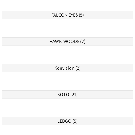
Dana Dolly (2)
DJI (0)
E-IMAGE (102)
EASYRIG (9)
FALCON EYES (5)