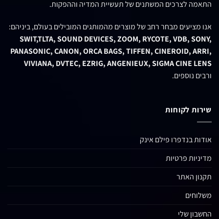
אודות בנדפרו
בנד פרו פילם דיגיטל אינק'
נוסדה בשנת 1984 בארצות הברית, בלב
תעשיית הקולנוע והטלוויזיה בהוליווד, קליפורניה, במטרה לספק
פתרונות מתקדמים לשוק הווידאו המקצועי. כיום, החברה נחשבת לאחת
המובילות בעולם בתחום, ומספקת ציוד איכותי למקצועני הטלוויזיה,
הקולנוע וההפקות הדיגיטליות.
הסניף הישראלי, אשר פועל מאז 1995 ברחוב
אנילביץ' 60, תל אביב
,
מתמחה במתן פתרונות כוללים לצוותי הפקות וידאו מקצועיים. אנו
מחויבים להביא את הציוד החדשני, המתקדם והאיכותי ביותר, תוך
התאמה לצרכים המשתנים של תעשיית המדיה וההפקות.
אנו מציעים מבחר רחב של מוצרים מהמותגים המובילים בעולם, ביניהם:
SWIT,TLTA, SOUND DEVICES, ZOOM, RYCOTE, VDB, SONY,
PANASONIC, CANON, ORCA BAGS, TIFFEN, CINEROID, ARRI,
VIVIANA, DVTEC, EZRIG, ANGENIEUX, SIGMA CINE LENS