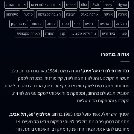
ומסכים/ה שהמידע ישמש למענה לפנייה
ולמטרות המפורטות בה
תגיות מוצרים
lens
led
lantern
Grip Equipment
e-image
canon
camera
microphone
Matthews Studio Equipment
matthews
light
RYCOTE
ORCABAGS
ORCA BAGS
orca
NANLITE
MIRRORLESS
sigma
sony
Swit
tilta
tripod
אביזרים לצילום וידאו
אביזרי תאורה
אורכה
אורקה
אורקה באגס
חצובה
חצובה למצלמה
טילטה
מיקרופון
מצלמה
נאנלייט
ננולייט
סוני
סטנד
עדשה
עדשות
עדשת קנון
פוג'י
ציוד גריפ
ציוד וידאו מקצועי.
קנון
תאורה
תאורה מקצועית