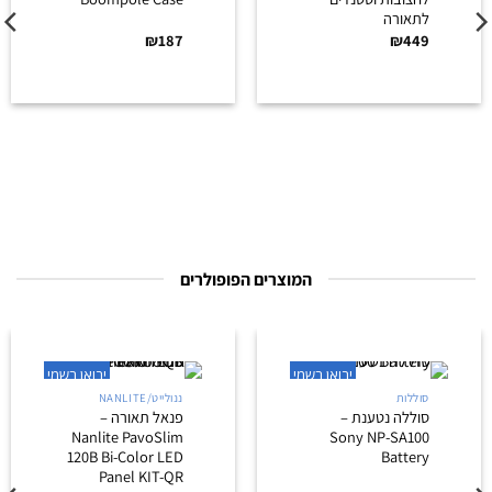
יבואן רשמי
יבואן רשמי
תיקי חצובה
אביזרי סאונד
ORCA OR-732 | תיק
מארז קשיח למוט
Hexagon רך
בום | OR-430 ORCA
לחצובות וסטנדים
Boompole Case
לתאורה
₪
187
₪
449