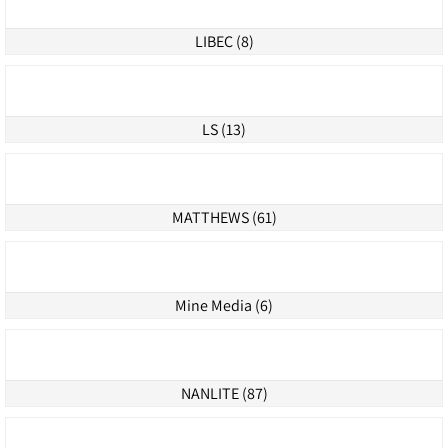
HAWK-WOODS (2)
Konvision (2)
KOTO (21)
LEDGO (5)
LIBEC (8)
LS (13)