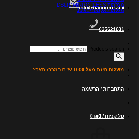
מצלמות DSLR/ MIRRORLESS
info@bandpro.co.il
מצלמות אקסטרים/360
035621631
Products search
משלוח חינם מעל 1000 ש"ח במרכז הארץ
התחברות / הרשמה
סל קניות /
0
₪
0