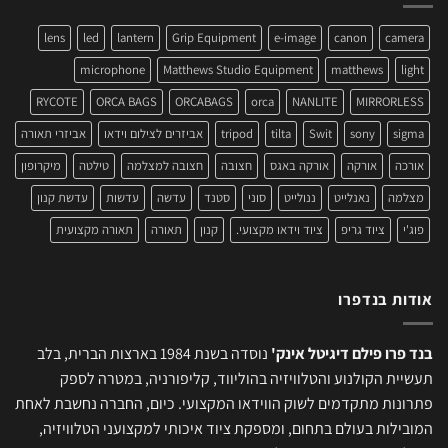
lens
led
lantern
Grip Equipment
e-image
canon
camera
microphone
Matthews Studio Equipment
matthews
light
RYCOTE
ORCA BAGS
ORCABAGS
orca
NANLITE
MIRRORLESS
sigma
sony
Swit
tilta
tripod
אביזרים לצילום וידאו
אביזרי תאורה
אורכה
אורקה
אורקה באגס
חצובה
חצובה למצלמה
טילטה
מיקרופון
מצלמה
נאנלייט
ננולייט
סוני
סטנד
עדשה
עדשות
עדשת קנון
פוג'י
ציוד גריפ
ציוד וידאו מקצועי.
קנון
תאורה
תאורה מקצועית
אודות בנדפרו
בנד פרו פילם דיגיטל אינק'
נוסדה בשנת 1984 בארצות הברית, בלב
תעשיית הקולנוע והטלוויזיה בהוליווד, קליפורניה, במטרה לספק
פתרונות מתקדמים לשוק הווידאו המקצועי. כיום, החברה נחשבת לאחת
המובילות בעולם בתחום, ומספקת ציוד איכותי למקצועני הטלוויזיה,