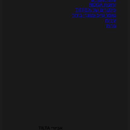
רועות NOGA
ילטרים של TIFFEN
אפר טייפ ומוצרי בידוד
יניות
ורות
אביזרי TILTA