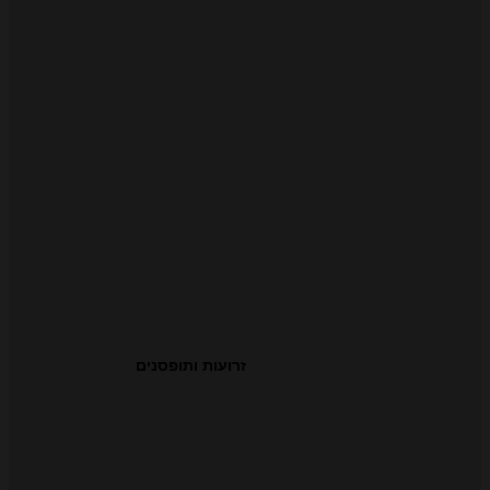
זרועות ותופסנים