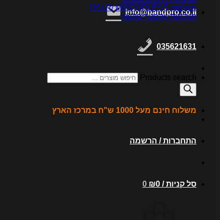
מצלמות DSLR/ MIRRORLESS
info@bandpro.co.il
מצלמות אקסטרים/360
035621631
Products search
משלוח חינם מעל 1000 ש"ח במרכז הארץ
התחברות / הרשמה
סל קניות /
0
₪
0