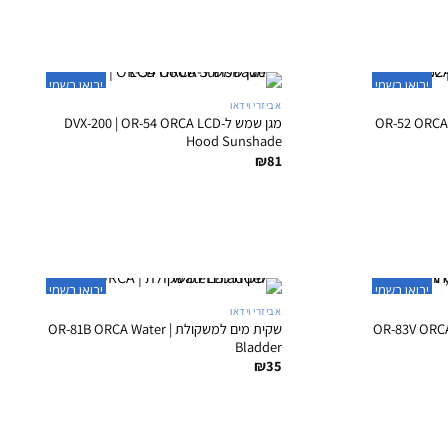
+
+
יבואן רשמי
יבואן רשמי
אביזרי וידאו
סך מצלמה | OR-52 ORCA LCD
מגן שמש ל-DVX-200 | OR-54 ORCA LCD
Hood Sunshade
₪
81
+
+
יבואן רשמי
יבואן רשמי
אביזרי וידאו
משקולת למילוי מים/חול | OR-83V ORCA
שקית מים למשקולת | OR-81B ORCA Water
Bladder
₪
35