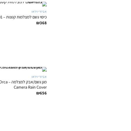
אביזרי וידאו
כיסוי גשם למצלמות קטנות – ORCA OR-101
₪
368
אביזרי וידאו
מגן גשם/אבק 
Camera Rain Cover
₪
656