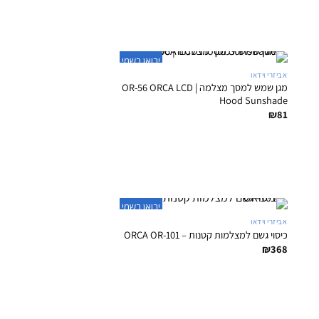
+
יבואן רשמי
אביזרי וידאו
מגן שמש למסך מצלמה | OR-56 ORCA LCD
Hood Sunshade
₪
81
+
יבואן רשמי
אביזרי וידאו
כיסוי גשם למצלמות קטנות – ORCA OR-101
₪
368