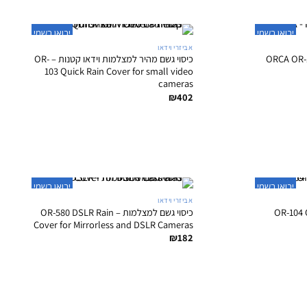
+
+
יבואן רשמי
יבואן רשמי
אביזרי וידאו
 למצלמת וידאו – ORCA OR-102
כיסוי גשם מהיר למצלמות וידאו קטנות – OR-
103 Quick Rain Cover for small video
cameras
₪
402
+
+
יבואן רשמי
יבואן רשמי
אביזרי וידאו
למצלמה – OR-104 Orca
כיסוי גשם למצלמות – OR-580 DSLR Rain
Cover for Mirrorless and DSLR Cameras
₪
182