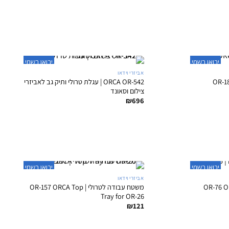
+
+
יבואן רשמי
יבואן רשמי
אביזרי וידאו
 OR-180 ORCA
ORCA OR-542 | עגלת טרולי ותיק גב לאביזרי
צילום וסאונד
₪
696
+
+
יבואן רשמי
יבואן רשמי
אביזרי וידאו
ארגון כבלים | OR-76 ORCA
משטח עבודה לטרולי | OR-157 ORCA Top
Tray for OR-26
₪
121