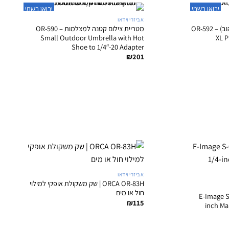
+
+
יבואן רשמי
יבואן רשמי
אביזרי וידאו
מטריית הפקה XL מקצועית (צהוב) – OR-592
מטריית צילום קטנה למצלמות – OR-590
Small Outdoor Umbrella with Hot
XL P
Shoe to 1/4″-20 Adapter
₪
201
+
+
אביזרי וידאו
ORCA OR-83H | שק משקולת אופקי למילוי
חול או מים
– E-Image S-023 1/4-
₪
115
inch Ma