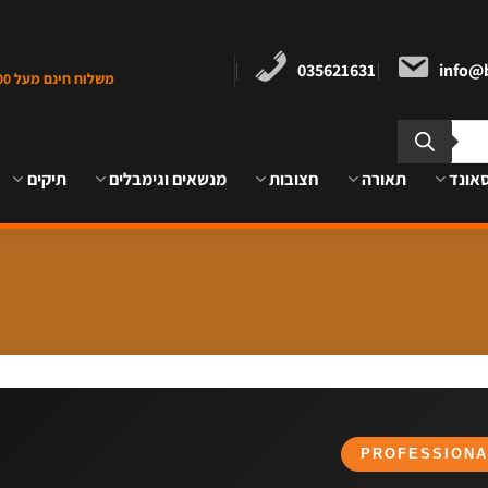
035621631
info@b
משלוח חינם מעל 1000 ש"ח במרכז הארץ
אונד
תאורה
חצובות
מנשאים וגימבלים
תיקים
PROFESSIONA