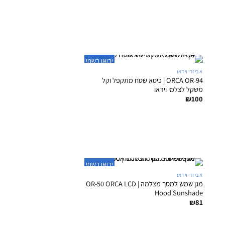
+
יבואן רשמי
אביזרי וידאו
ORCA OR-94 | כיסא שטח מתקפל וקל
משקל לצלמי וידאו
₪
100
+
יבואן רשמי
אביזרי וידאו
מגן שמש למסך מצלמה | OR-50 ORCA LCD
Hood Sunshade
₪
81