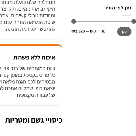
המחלקה שלנו כוללת מבחר 
סנן לפי מחיר
תיקי גב ארגונומיים, תיקי צד
ומזוודות טרולי קשיחות. את
שיטת הנשיאה הנוחה לכם בי
מחיר
מחיר
להתפשר על רמת ההגנה.
מחיר:
₪0
—
₪2,320
סנן
מינימלי
מקסימלי
איכות ללא פשרות
צוות המומחים של בנד פרו י
כל פריט בקטלוג באופן קפדני
מבטיחים לכם הגנה מלאה וע
יוצאת דופן שתלווה אתכם לא
של עבודה מקצועית.
כיסויי גשם ומטריות