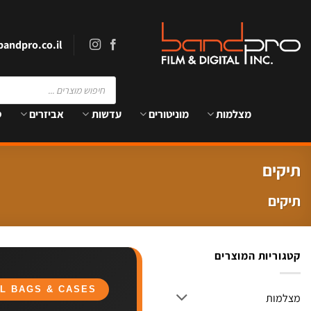
Ski
t
conten
andpro.co.il
Products
search
מצלמות
מוניטורים
עדשות
אביזרים
ס
תיקים
תיקים
קטגוריות המוצרים
L BAGS & CASES
מצלמות