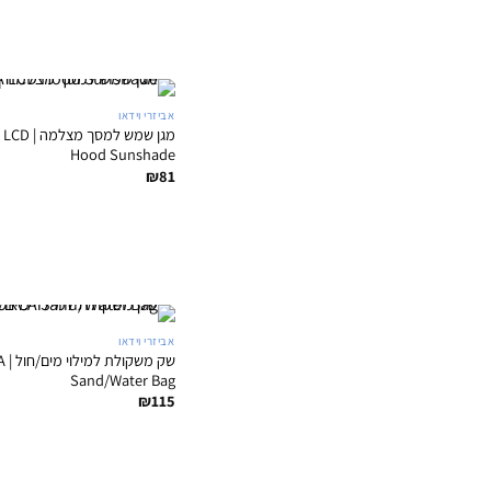
אביזרי וידאו
מגן שמש למ
Hood Sunshade
₪
81
אביזרי וידאו
שק 
Sand/Water Bag
₪
115